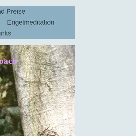
nd Preise
n
Engelmeditation
inks
nesscoach