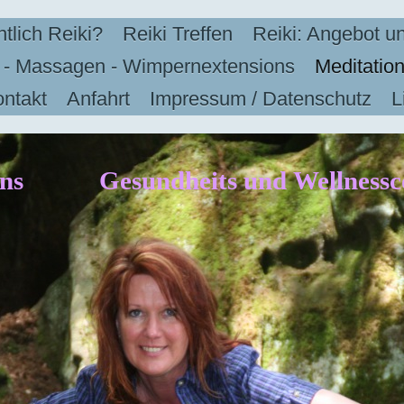
ntlich Reiki?
Reiki Treffen
Reiki: Angebot u
k - Massagen - Wimpernextensions
Meditatio
ntakt
Anfahrt
Impressum / Datenschutz
L
kens Gesundheits und Well